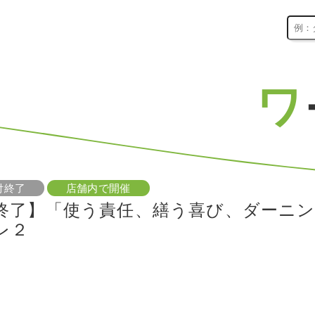
ワ
付終了
店舗内で開催
終了】「使う責任、繕う喜び、ダーニン
レ２