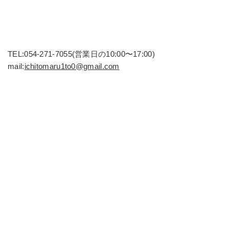
TEL:054-271-7055(営業日の10:00〜17:00)
mail:
ichitomaru1to0@gmail.com