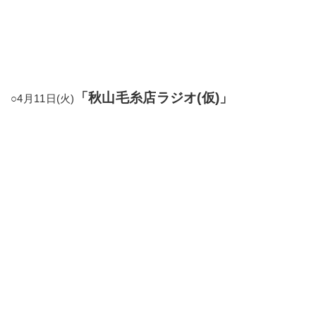
「秋山毛糸店ラジオ(仮)」
○4月11日(火)
だいたい毎月第２火曜日の夜9時からお送りするインスタラ
イブ。