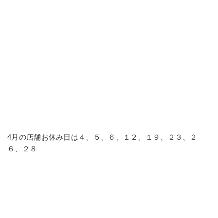
4月の店舗お休み日は４、５、６、１２、１９、２３、２
６、２８