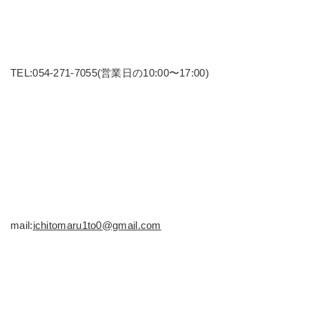
TEL:054-271-7055(営業日の10:00〜17:00)
mail:
ichitomaru1to0@gmail.com