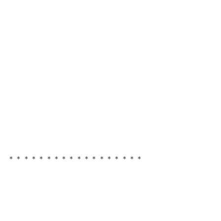
＊＊＊＊＊＊＊＊＊＊＊＊＊＊＊＊＊＊