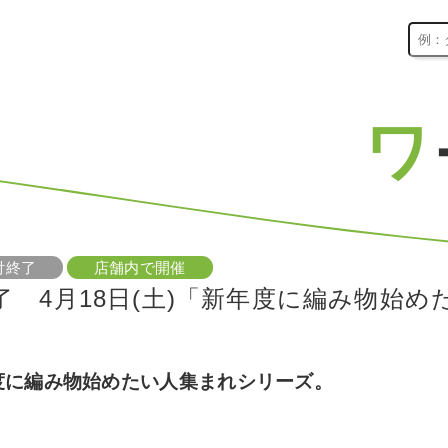
ワ
付終了
店舗内で開催
了 4月18日(土)「新年度に編み物始
度に編み物始めたい人集まれシリーズ。