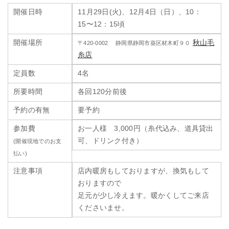
開催日時
11月29日(火)、12月4日（日）、10：
15〜12：15頃
開催場所
秋山毛
〒420-0002 静岡県静岡市葵区材木町９０
糸店
定員数
4名
所要時間
各回120分前後
予約の有無
要予約
参加費
お一人様 3,000円（糸代込み、道具貸出
可、ドリンク付き）
(開催現地でのお支
払い)
注意事項
店内暖房もしておりますが、換気もして
おりますので
足元が少し冷えます。暖かくしてご来店
くださいませ。