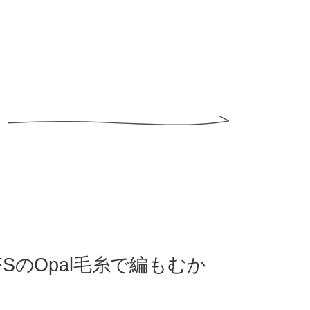
KFSのOpal毛糸で編もむか