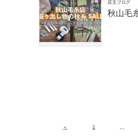
店主ブログ
秋山毛
＜
1
…