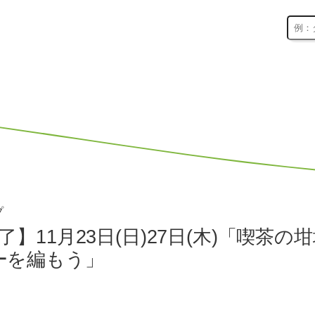
プ
了】11月23日(日)27日(木)「喫
ーを編もう」