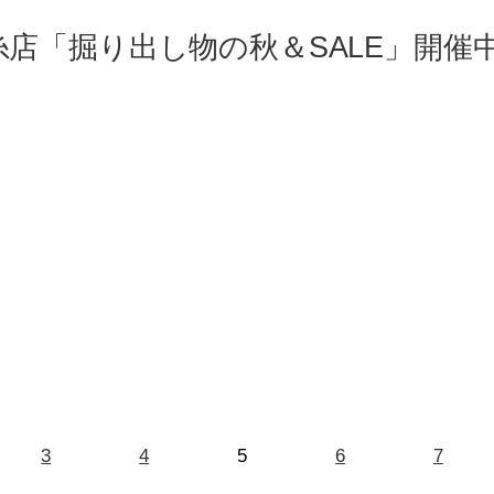
糸店「掘り出し物の秋＆SALE」開催
3
4
5
6
7